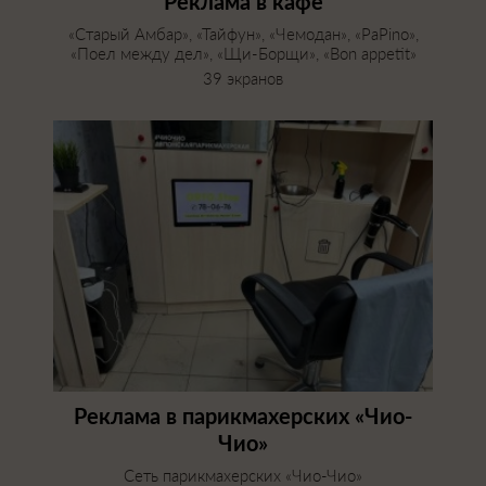
Реклама в кафе
«Старый Амбар», «Тайфун», «Чемодан», «PaPino»,
«Поел между дел», «Щи-Борщи», «Bon appetit»
39 экранов
Реклама в парикмахерских «Чио-
Чио»
Сеть парикмахерских «Чио-Чио»