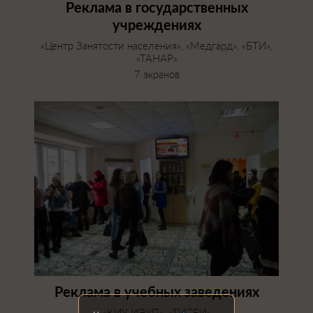
Реклама в государственных
учреждениях
«Центр Занятости населения», «Медгард», «БТИ»,
«ТАНАР»
7 экранов
Реклама в учебных заведениях
«КИУ ИЭУП», «ТИСБИ»